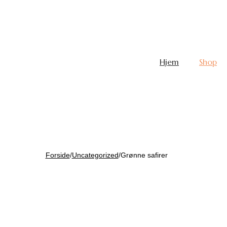
Hjem
Shop
Forside
/
Uncategorized
/
Grønne safirer