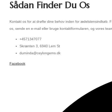
Sådan Finder Du Os
Kontakt os for at drøfte dine behov inden for ædelstensindkøb. 
os, sende en e-mail eller bruge kontaktformularen, og vores team v
+4571347077
Skrænten 3, 6940 Lem St
duminda@ceylongems.dk
Facebook