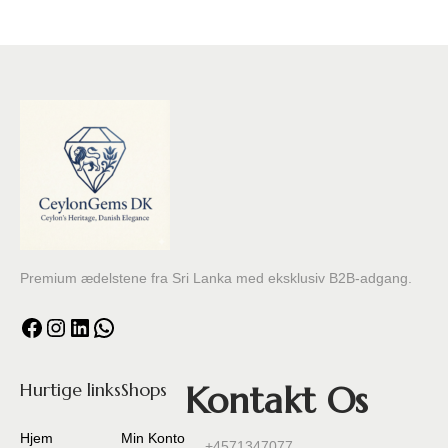
o
n
Premium ædelstene fra Sri Lanka med eksklusiv B2B-adgang.
Facebook
Instagram
LinkedIn
WhatsApp
Hurtige links
Shops
Kontakt Os
Hjem
Min Konto
+4571347077