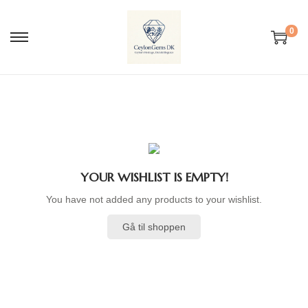
0
S
S
k
k
i
i
p
p
t
t
o
o
n
c
YOUR WISHLIST IS EMPTY!
a
o
You have not added any products to your wishlist.
v
n
i
t
Gå til shoppen
g
e
a
n
t
t
i