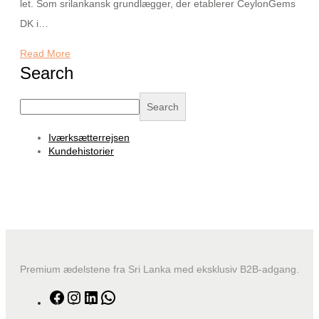
let. Som srilankansk grundlægger, der etablerer CeylonGems
DK i…
Read More
Search
Search
Iværksætterrejsen
Kundehistorier
Premium ædelstene fra Sri Lanka med eksklusiv B2B-adgang.
Facebook
Instagram
LinkedIn
WhatsApp