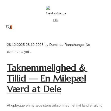
Skip
Skip
to
to
navigation
content
0
Posted
28.12.2025
28.12.2025
.
by
Duminda Ranathunge
.
No
on
comments yet
.
Taknemmelighed &
Tillid — En Milepæl
Værd at Dele
At opbygge en ny ædelstensvirksomhed i et nyt land er aldrig